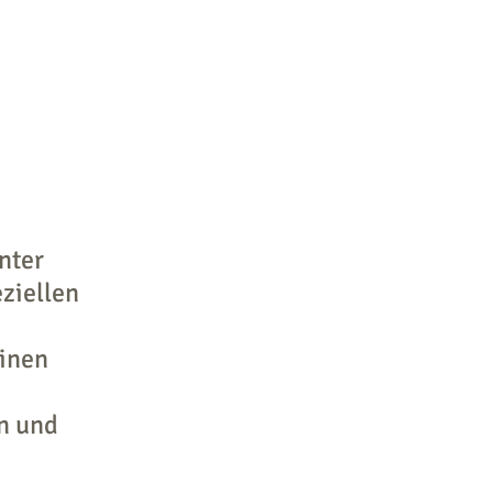
nter
ziellen
einen
en und