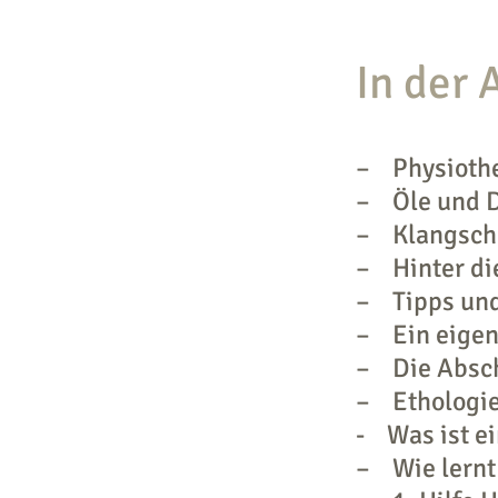
In der 
– Physiothe
– Öle und D
– Klangscha
– Hinter di
– Tipps und
– Ein eigen
– Die Abschl
– Ethologi
- Was ist e
– Wie lernt