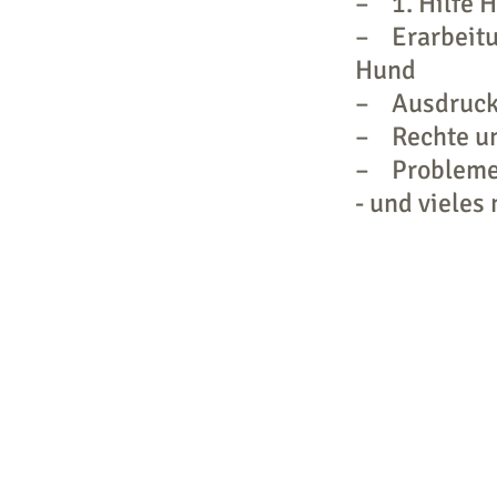
– 1. Hilfe 
– Erarbeitun
Hund
– Ausdruck
– Rechte un
– Probleme
- und vieles