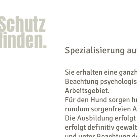
Schutz
finden.
Spezialisierung au
Sie erhalten eine ganz
Beachtung psychologis
Arbeitsgebiet.
Für den Hund sorgen h
rundum sorgenfreien A
Die Ausbildung erfolgt
erfolgt definitiv gewalt
und unter Beachtung de