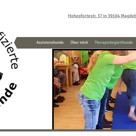
Hohepfortestr. 37 in 39104 Magde
Assistenzhunde
Über mich
Therapiebegleithunde